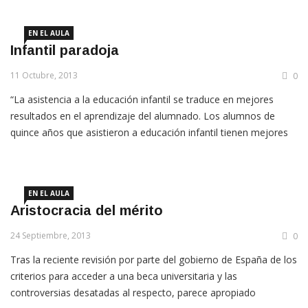
políticas educativas en las instituciones, que cristalizó, entre
otros aspectos, en la actual educación basada en competencias
EN EL AULA
Infantil paradoja
11 Octubre, 2013
0
“La asistencia a la educación infantil se traduce en mejores
resultados en el aprendizaje del alumnado. Los alumnos de
quince años que asistieron a educación infantil tienen mejores
resultados en el estudio PISA que aquellos que no lo hicieron,
incluso teniendo en cuenta su contexto socioeconómico. La
forma de impartir la educación infantil influye en […]
EN EL AULA
Aristocracia del mérito
24 Septiembre, 2013
0
Tras la reciente revisión por parte del gobierno de España de los
criterios para acceder a una beca universitaria y las
controversias desatadas al respecto, parece apropiado