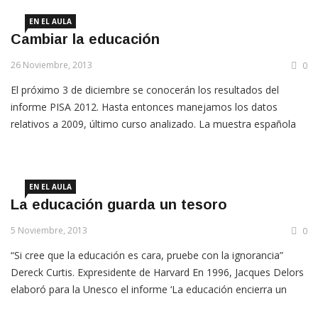
EN EL AULA
Cambiar la educación
26 Noviembre, 2013
0
El próximo 3 de diciembre se conocerán los resultados del
informe PISA 2012. Hasta entonces manejamos los datos
relativos a 2009, último curso analizado. La muestra española
estuvo integrada por 910 centros y cerca de 26.000 estudiantes
de 15 años, evaluados sobre competencia lectora,
EN EL AULA
La educación guarda un tesoro
5 Noviembre, 2013
0
“Si cree que la educación es cara, pruebe con la ignorancia”
Dereck Curtis. Expresidente de Harvard En 1996, Jacques Delors
elaboró para la Unesco el informe ‘La educación encierra un
tesoro’, referente para establecer objetivos estratégicos de