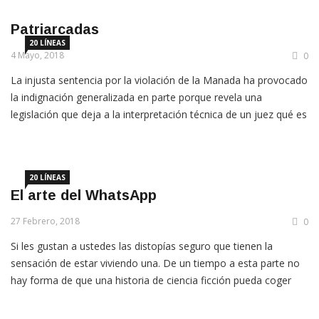
informe del Servicio Andaluz de Empleo, o sea, de la Junta de
Andalucía, del pasado […]
Patriarcadas
20 LÍNEAS
4 Mayo, 2018
0
La injusta sentencia por la violación de la Manada ha provocado
la indignación generalizada en parte porque revela una
legislación que deja a la interpretación técnica de un juez qué es
intimidación y qué es violación. Si no hay consentimiento es
violación. Punto. La sentencia ve probado que la víctima, una
chica de 18 años, […]
20 LÍNEAS
El arte del WhatsApp
27 Febrero, 2018
0
Si les gustan a ustedes las distopías seguro que tienen la
sensación de estar viviendo una. De un tiempo a esta parte no
hay forma de que una historia de ciencia ficción pueda coger
una distancia razonable con la realidad. Al ritmo que va todo,
temporadas enteras de ‘Black mirror’ corren riesgo de acabar