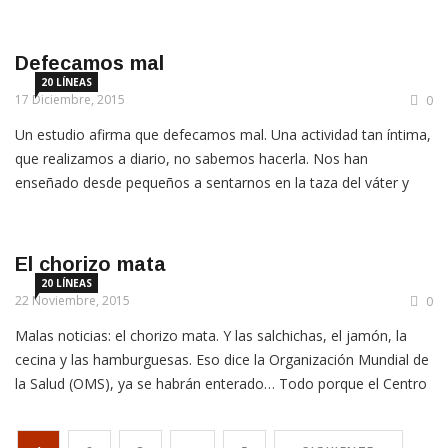
creando el run run y la cosa va in crescendo, hasta que la gente
pulsa el botón del […]
Defecamos mal
20 LÍNEAS
17 Diciembre, 2015
0
Un estudio afirma que defecamos mal. Una actividad tan íntima,
que realizamos a diario, no sabemos hacerla. Nos han
enseñado desde pequeños a sentarnos en la taza del váter y
hemos dado por hecho que, puesto que la Naturaleza es sabia,
sabíamos cómo hacer de vientre. Pues resulta que no. Que
estábamos en un error. […]
El chorizo mata
20 LÍNEAS
22 Noviembre, 2015
0
Malas noticias: el chorizo mata. Y las salchichas, el jamón, la
cecina y las hamburguesas. Eso dice la Organización Mundial de
la Salud (OMS), ya se habrán enterado… Todo porque el Centro
Internacional de Investigaciones sobre el Cáncer (CIIC) dice que
estudios epidemiológicos “sugerían que los pequeños aumentos