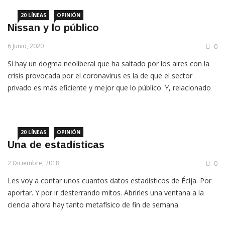
20 LÍNEAS
OPINIÓN
Nissan y lo público
6 Junio, 2020
0
Si hay un dogma neoliberal que ha saltado por los aires con la
crisis provocada por el coronavirus es la de que el sector
privado es más eficiente y mejor que lo público. Y, relacionado
con este, también queda invalidada la teoría de que todo
funciona mejor mientras menos intervenga lo público
20 LÍNEAS
OPINIÓN
Una de estadísticas
2 Diciembre, 2018
0
Les voy a contar unos cuantos datos estadísticos de Écija. Por
aportar. Y por ir desterrando mitos. Abrirles una ventana a la
ciencia ahora hay tanto metafísico de fin de semana
aporreando cristales con saña. Son datos sacados de un