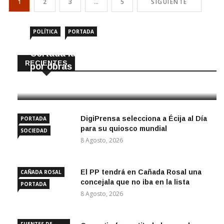
1
2
3
…
5
SIGUIENTE
en el riesgo de varios tipos de […]
POLÍTICA
PORTADA
Cortada la SE-9105 hacia La Montiela
RECIENTES
por obras hasta final de año
9 Agosto, 2026
DigiPrensa selecciona a Écija al Día
PORTADA
para su quiosco mundial
SOCIEDAD
8 Agosto, 2026
El PP tendrá en Cañada Rosal una
CAÑADA ROSAL
concejala que no iba en la lista
PORTADA
8 Agosto, 2026