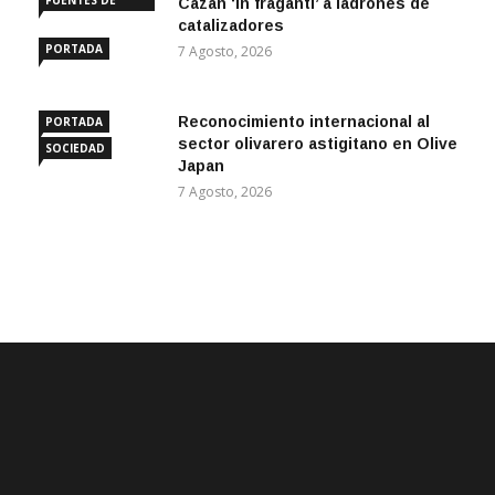
FUENTES DE
Cazan ‘in fraganti’ a ladrones de
ANDALUCÍA
catalizadores
PORTADA
7 Agosto, 2026
Reconocimiento internacional al
PORTADA
sector olivarero astigitano en Olive
SOCIEDAD
Japan
7 Agosto, 2026