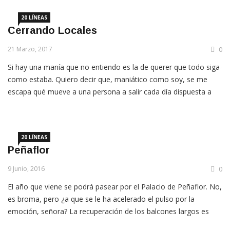
convertidas […]
20 LÍNEAS
Cerrando Locales
21 Marzo, 2017
0
Si hay una manía que no entiendo es la de querer que todo siga
como estaba. Quiero decir que, maniático como soy, se me
escapa qué mueve a una persona a salir cada día dispuesta a
escandalizarse por algo nuevo que está en el lugar de algo viejo.
Sé que saben de qué hablo. Muchos […]
20 LÍNEAS
Peñaflor
9 Junio, 2016
0
El año que viene se podrá pasear por el Palacio de Peñaflor. No,
es broma, pero ¿a que se le ha acelerado el pulso por la
emoción, señora? La recuperación de los balcones largos es
firme candidata a ser la nueva ‘Obra de Santa Cruz’ – ya saben,