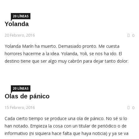
esa que no se termina nunca – […]
20 LÍNEAS
Yolanda
20 Febrero, 2016
0
Yolanda Marín ha muerto. Demasiado pronto. Me cuesta
horrores hacerme a la idea. Yolanda, Yoli, se nos ha ido. El
destino tiene que ser algo muy cabrón para dejar tanto dolor.
Yoli se ha ido y su marcha deja un hueco tan grande que no
habrá nada que lo pueda llenar. Pocas personas podrán
presumir […]
20 LÍNEAS
Olas de pánico
15 Febrero, 2016
0
Cada cierto tiempo se produce una ola de pánico. No sé si lo
han notado. Empieza la cosa con un titular de periódico o de
informativo (ni siquiera hace falta que haya noticia) y ya se va