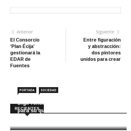
Navegación
Artículo
Sigui
Anterior
Siguiente
anterior
artíc
El Consorcio
Entre figuración
de
‘Plan Écija’
y abstracción:
entradas
gestionará la
dos pintores
EDAR de
unidos para crear
Fuentes
PORTADA
SOCIEDAD
DigiPrensa selecciona a Écija al Día
RECIENTES
para su quiosco mundial
8 Agosto, 2026