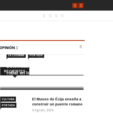
OPINIÓN
LA LUISIANA
PORTADA
Detenidas dos personas por
RECIENTES
robar en locales de La Luisiana
6 Agosto, 2026
El Museo de Écija enseña a
CULTURA
construir un puente romano
PORTADA
6 Agosto, 2026