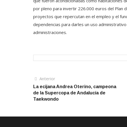
que fueron acondicionadas como habitaciones de
por pleno para invertir 226.000 euros del Plan 
proyectos que repercutan en el empleo y el func
dependencias para darles un uso administrativo y
administraciones.
Navegación
Artículo
Anterior
anterior
La ecijana Andrea Oterino, campeona
de
de la Supercopa de Andalucía de
entradas
Taekwondo