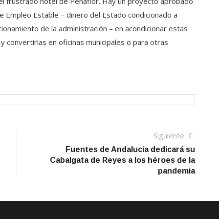
l frustrado hotel de Peñaflor. Hay un proyecto aprobado
de Empleo Estable – dinero del Estado condicionado a
ionamiento de la administración – en acondicionar estas
 convertirlas en oficinas municipales o para otras
Siguien
Siguiente
artículo
Fuentes de Andalucía dedicará su
Cabalgata de Reyes a los héroes de la
pandemia