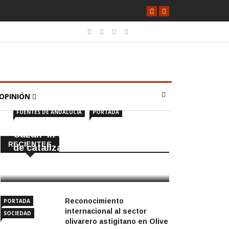
OPINIÓN
FUENTES DE ANDALUCÍA
PORTADA
Cazan ‘in fraganti’ a ladrones
RECIENTES
de catalizadores
7 Agosto, 2026
Reconocimiento
PORTADA
internacional al sector
SOCIEDAD
olivarero astigitano en Olive