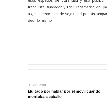
esos espacios de titularidad y uso público,
franquista, fundador y líder carismático del p
algunas empresas de seguridad podrán, ampar
decir lo mismo.
Navegación
Artículo
Anterior
anterior
Multado por hablar por el móvil cuando
de
montaba a caballo
entradas