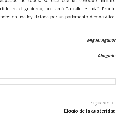
 espacios de todos. Se dice que un conocido ministro
artido en el gobierno, proclamó “la calle es mía”. Pronto
ados en una ley dictada por un parlamento democrático,
Miguel Aguilar
Abogado
Siguien
Siguiente
artículo
Elogio de la austeridad