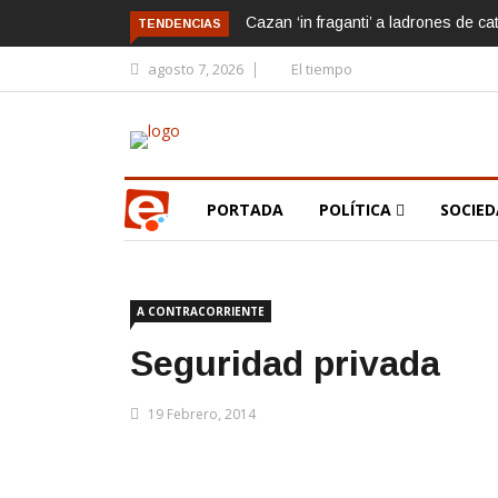
Cazan ‘in fraganti’ a ladrones de ca
TENDENCIAS
agosto 7, 2026
El tiempo
PORTADA
POLÍTICA
SOCIE
A CONTRACORRIENTE
Seguridad privada
19 Febrero, 2014