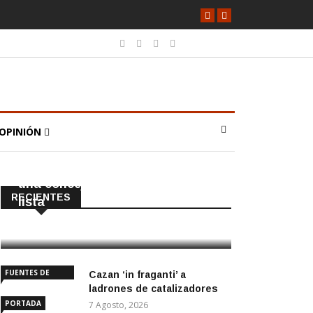
OPINIÓN
CAÑADA ROSAL
PORTADA
El PP tendrá en Cañada Rosal
una concejala que no iba en la
RECIENTES
lista
8 Agosto, 2026
FUENTES DE
Cazan ‘in fraganti’ a
ANDALUCÍA
ladrones de catalizadores
PORTADA
7 Agosto, 2026