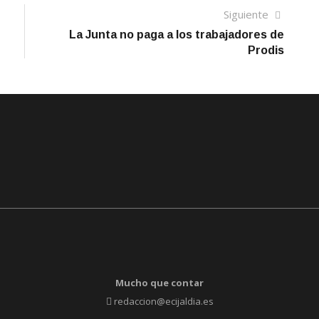
Siguien
Siguiente
artículo
La Junta no paga a los trabajadores de
Prodis
Mucho que contar
redaccion@ecijaldia.es