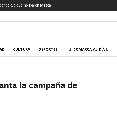
oncejala que no iba en la lista
DAD
CULTURA
DEPORTES
COMARCA AL DÍA
anta la campaña de