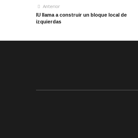
Navegación
Artículo
Anterior
anterior
IU llama a construir un bloque local de
de
izquierdas
entradas