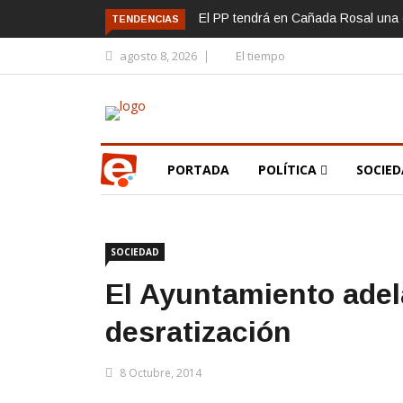
El PP tendrá en Cañada Rosal una c
TENDENCIAS
agosto 8, 2026
El tiempo
PORTADA
POLÍTICA
SOCIE
SOCIEDAD
El Ayuntamiento adel
desratización
8 Octubre, 2014