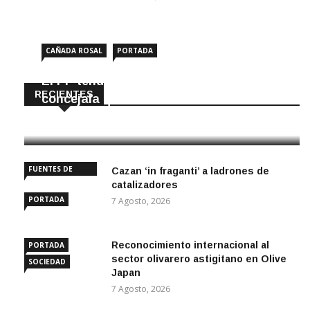
CAÑADA ROSAL
PORTADA
El PP tendrá en Cañada Rosal una
RECIENTES
concejala que no iba en la lista
8 Agosto, 2026
FUENTES DE
Cazan ‘in fraganti’ a ladrones de
ANDALUCÍA
catalizadores
PORTADA
7 Agosto, 2026
Reconocimiento internacional al
PORTADA
sector olivarero astigitano en Olive
SOCIEDAD
Japan
7 Agosto, 2026