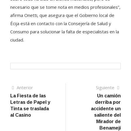
necesario que se tome nota en medios profesionales”,
afirma Onetti, que asegura que el Gobierno local de
Écija está en contacto con la Consejería de Salud y
Consumo para solucionar la falta de especialistas en la
ciudad.
Navegación
Artículo
Sigui
Anterior
Siguiente
anterior
artíc
La Fiesta de las
Un camión
de
Letras de Papel y
derriba por
entradas
Tinta se traslada
accidente un
al Casino
saliente del
Mirador de
Benamejí