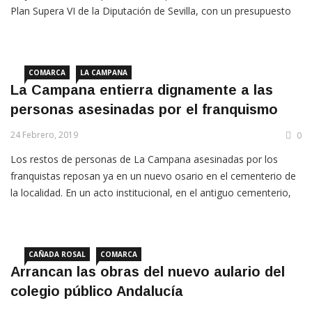
Plan Supera VI de la Diputación de Sevilla, con un presupuesto
base de casi 60.000 euros.
COMARCA
LA CAMPANA
La Campana entierra dignamente a las
personas asesinadas por el franquismo
24 Febrero, 2019
0
Los restos de personas de La Campana asesinadas por los
franquistas reposan ya en un nuevo osario en el cementerio de
la localidad. En un acto institucional, en el antiguo cementerio,
se han trasladado los restos de la fosa común al nuevo osario,
“donde reposarán dignamente”, según una nota del
Ayuntamiento de La Campana.
CAÑADA ROSAL
COMARCA
Arrancan las obras del nuevo aulario del
colegio público Andalucía