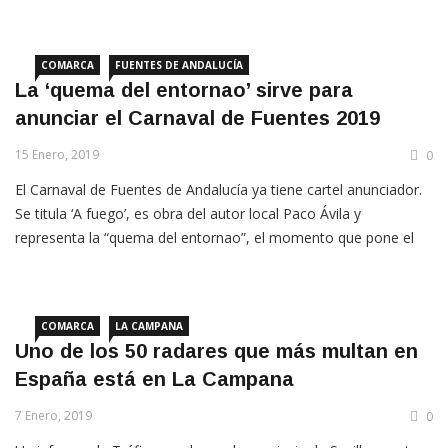
La Campana, que este año cumple su vigesimotercera edición, y
que organizan conjuntamente ambos ayuntamientos.
COMARCA
FUENTES DE ANDALUCÍA
La ‘quema del entornao’ sirve para
anunciar el Carnaval de Fuentes 2019
15 Enero, 2019
0
El Carnaval de Fuentes de Andalucía ya tiene cartel anunciador.
Se titula ‘A fuego’, es obra del autor local Paco Ávila y
representa la “quema del entornao”, el momento que pone el
broche final a esta fiesta con la quema de una figura de grandes
dimensiones que representa el característico dulce de color
anaranjado típico […]
COMARCA
LA CAMPANA
Uno de los 50 radares que más multan en
España está en La Campana
7 Enero, 2019
0