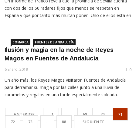
Un informe de Tráfico revela que la provincia de Sevilla cuenta
con dos de los 50 radares fijos que menos se respetan en
España y que por tanto más multan ponen. Uno de ellos está en
el kilómetro 484,2 de la A-4, a la altura del municipio de La
Campana.
COMARCA
FUENTES DE ANDALUCÍA
Ilusión y magia en la noche de Reyes
Magos en Fuentes de Andalucía
6 Enero, 2019
0
Un año más, los Reyes Magos visitaron Fuentes de Andalucía
para derramar su magia por las calles junto a una lluvia de
caramelos y regalos en una tarde especialmente soleada.
ANTERIOR
1
…
69
70
71
72
73
…
88
SIGUIENTE