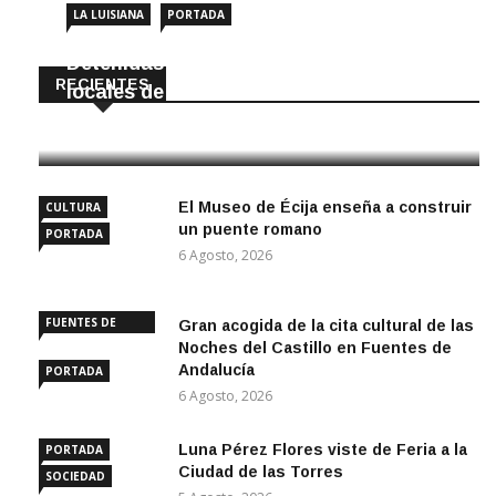
LA LUISIANA
PORTADA
Detenidas dos personas por robar en
RECIENTES
locales de La Luisiana
6 Agosto, 2026
El Museo de Écija enseña a construir
CULTURA
un puente romano
PORTADA
6 Agosto, 2026
FUENTES DE
Gran acogida de la cita cultural de las
ANDALUCÍA
Noches del Castillo en Fuentes de
Andalucía
PORTADA
6 Agosto, 2026
Luna Pérez Flores viste de Feria a la
PORTADA
Ciudad de las Torres
SOCIEDAD