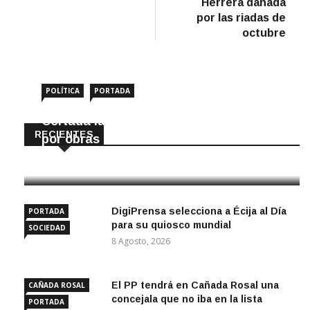
Herrera dañada
por las riadas de
octubre
POLÍTICA
PORTADA
Cortada la SE-9105 hacia La Montiela
RECIENTES
por obras hasta final de año
9 Agosto, 2026
DigiPrensa selecciona a Écija al Día
PORTADA
para su quiosco mundial
SOCIEDAD
8 Agosto, 2026
El PP tendrá en Cañada Rosal una
CAÑADA ROSAL
concejala que no iba en la lista
PORTADA