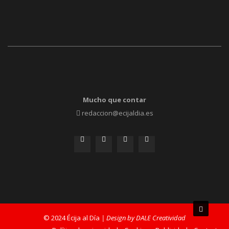
Mucho que contar
redaccion@ecijaldia.es
© 2024 Écija al Día
| Design by DALE Creatividad