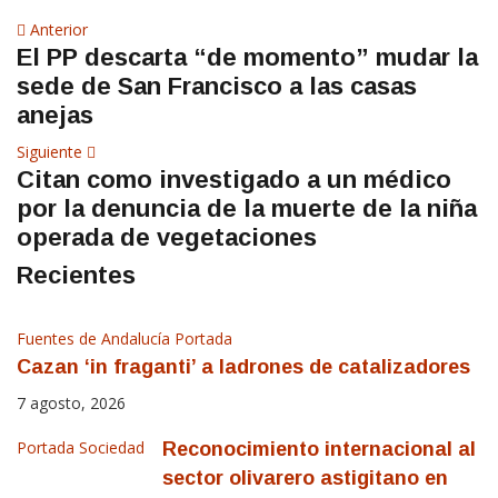
Navegación
Artículo
Anterior
El PP descarta “de momento” mudar la
anterior
de
sede de San Francisco a las casas
entradas
anejas
Siguiente
Siguiente
Citan como investigado a un médico
artículo
por la denuncia de la muerte de la niña
operada de vegetaciones
Recientes
Fuentes de Andalucía
Portada
Cazan ‘in fraganti’ a ladrones de catalizadores
7 agosto, 2026
Portada
Sociedad
Reconocimiento internacional al
sector olivarero astigitano en