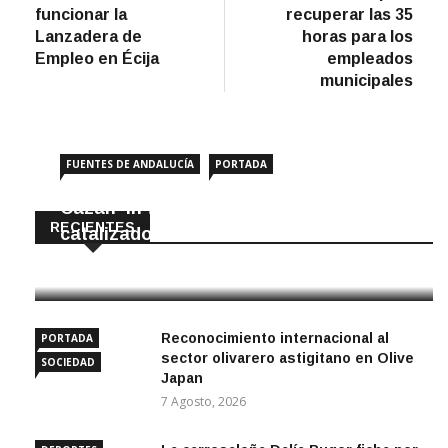
de
funcionar la
recuperar las 35
entradas
Lanzadera de
horas para los
Empleo en Écija
empleados
municipales
FUENTES DE ANDALUCÍA
PORTADA
Cazan ‘in fraganti’ a ladrones de
RECIENTES
catalizadores
7 Agosto, 2026
Reconocimiento internacional al
PORTADA
sector olivarero astigitano en Olive
SOCIEDAD
Japan
7 Agosto, 2026