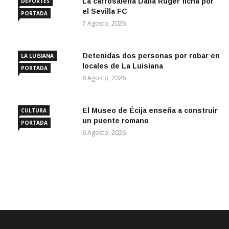
La carrosaleña Dalía Ruger ficha por
DEPORTES
el Sevilla FC
PORTADA
7 Agosto, 2026
Detenidas dos personas por robar en
LA LUISIANA
locales de La Luisiana
PORTADA
6 Agosto, 2026
El Museo de Écija enseña a construir
CULTURA
un puente romano
PORTADA
6 Agosto, 2026