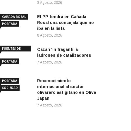
8 Agosto, 2026
El PP tendrá en Cañada
CAÑADA ROSAL
Rosal una concejala que no
PORTADA
iba en la lista
8 Agosto, 2026
FUENTES DE
Cazan ‘in fraganti’ a
ANDALUCÍA
ladrones de catalizadores
PORTADA
7 Agosto, 2026
Reconocimiento
PORTADA
internacional al sector
SOCIEDAD
olivarero astigitano en Olive
Japan
7 Agosto, 2026