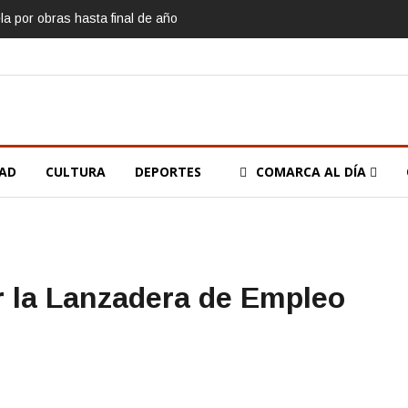
la por obras hasta final de año
DAD
CULTURA
DEPORTES
COMARCA AL DÍA
 la Lanzadera de Empleo