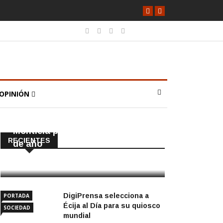
OPINIÓN
POLÍTICA
PORTADA
Cortada la SE-9105 hacia La
Montiela por obras hasta final
RECIENTES
de año
9 Agosto, 2026
DigiPrensa selecciona a
PORTADA
Écija al Día para su quiosco
SOCIEDAD
mundial