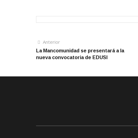
Navegación
Artículo
Anterior
anterior
La Mancomunidad se presentará a la
de
nueva convocatoria de EDUSI
entradas