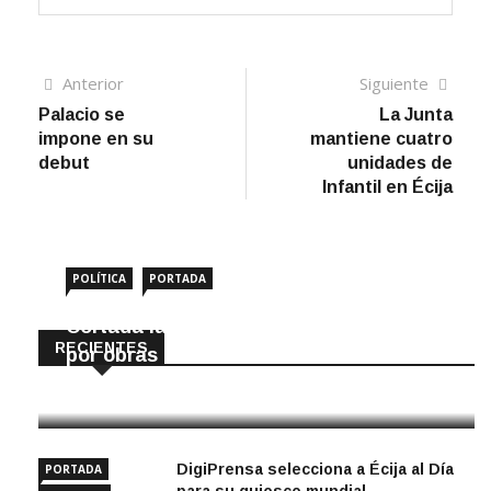
Navegación
Artículo
Sigui
Anterior
Siguiente
anterior
artíc
Palacio se
La Junta
de
impone en su
mantiene cuatro
entradas
debut
unidades de
Infantil en Écija
POLÍTICA
PORTADA
Cortada la SE-9105 hacia La Montiela
RECIENTES
por obras hasta final de año
9 Agosto, 2026
DigiPrensa selecciona a Écija al Día
PORTADA