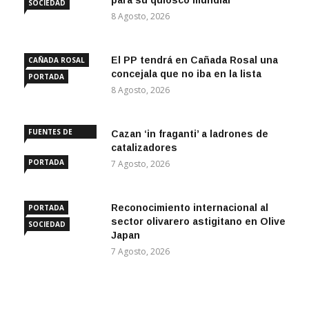
para su quiosco mundial
SOCIEDAD
8 Agosto, 2026
El PP tendrá en Cañada Rosal una
CAÑADA ROSAL
concejala que no iba en la lista
PORTADA
8 Agosto, 2026
FUENTES DE
Cazan ‘in fraganti’ a ladrones de
ANDALUCÍA
catalizadores
PORTADA
7 Agosto, 2026
Reconocimiento internacional al
PORTADA
sector olivarero astigitano en Olive
SOCIEDAD
Japan
7 Agosto, 2026