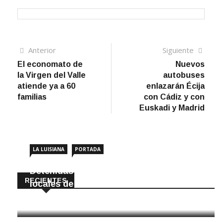
Navegación
Artículo
Sigui
Anterior
Siguiente
anterior
artíc
El economato de
Nuevos
de
la Virgen del Valle
autobuses
entradas
atiende ya a 60
enlazarán Écija
familias
con Cádiz y con
Euskadi y Madrid
LA LUISIANA
PORTADA
Detenidas dos personas por robar en
RECIENTES
locales de La Luisiana
6 Agosto, 2026