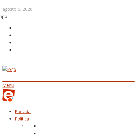
agosto 6, 2026
empo
Menu
Portada
Política