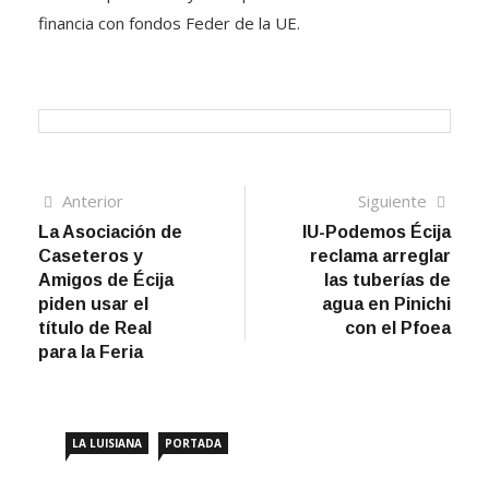
financia con fondos Feder de la UE.
Navegación
Artículo
Sigui
Anterior
Siguiente
anterior
artíc
La Asociación de
IU-Podemos Écija
de
Caseteros y
reclama arreglar
entradas
Amigos de Écija
las tuberías de
piden usar el
agua en Pinichi
título de Real
con el Pfoea
para la Feria
LA LUISIANA
PORTADA