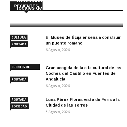
Detenidas dos personas por robar en
RECIENTES
locales de La Luisiana
6 Agosto, 2026
El Museo de Écija enseña a construir
CULTURA
un puente romano
PORTADA
6 Agosto, 2026
FUENTES DE
Gran acogida de la cita cultural de las
ANDALUCÍA
Noches del Castillo en Fuentes de
Andalucía
PORTADA
6 Agosto, 2026
Luna Pérez Flores viste de Feria a la
PORTADA
Ciudad de las Torres
SOCIEDAD
5 Agosto, 2026