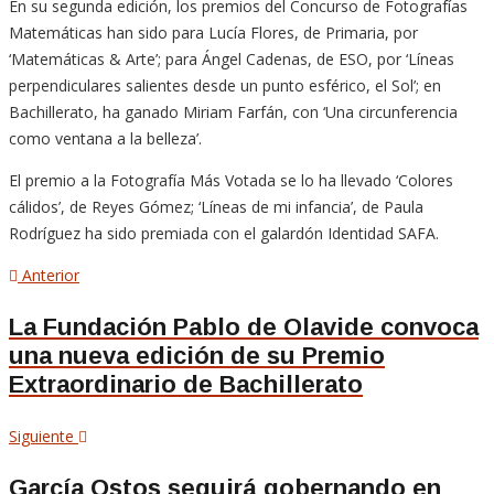
En su segunda edición, los premios del Concurso de Fotografías
Matemáticas han sido para Lucía Flores, de Primaria, por
‘Matemáticas & Arte’; para Ángel Cadenas, de ESO, por ‘Líneas
perpendiculares salientes desde un punto esférico, el Sol’; en
Bachillerato, ha ganado Miriam Farfán, con ‘Una circunferencia
como ventana a la belleza’.
El premio a la Fotografía Más Votada se lo ha llevado ‘Colores
cálidos’, de Reyes Gómez; ‘Líneas de mi infancia’, de Paula
Rodríguez ha sido premiada con el galardón Identidad SAFA.
Navegación
Artículo
Anterior
anterior
de
La Fundación Pablo de Olavide convoca
una nueva edición de su Premio
entradas
Extraordinario de Bachillerato
Siguiente
Siguiente
artículo
García Ostos seguirá gobernando en