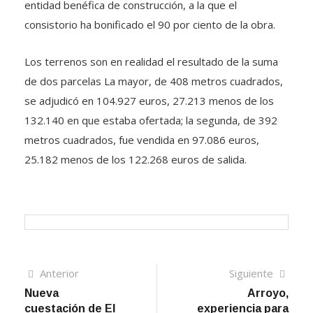
entidad benéfica de construcción, a la que el
consistorio ha bonificado el 90 por ciento de la obra.
Los terrenos son en realidad el resultado de la suma
de dos parcelas La mayor, de 408 metros cuadrados,
se adjudicó en 104.927 euros, 27.213 menos de los
132.140 en que estaba ofertada; la segunda, de 392
metros cuadrados, fue vendida en 97.086 euros,
25.182 menos de los 122.268 euros de salida.
Navegación
Artículo
Sigui
Anterior
Siguiente
anterior
artíc
Nueva
Arroyo,
de
cuestación de El
experiencia para