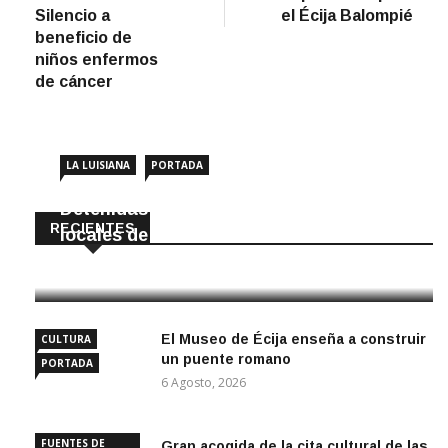
entradas
Silencio a
el Écija Balompié
beneficio de
niños enfermos
de cáncer
LA LUISIANA
PORTADA
Detenidas dos personas por robar en
RECIENTES
locales de La Luisiana
6 Agosto, 2026
El Museo de Écija enseña a construir
CULTURA
un puente romano
PORTADA
6 Agosto, 2026
FUENTES DE
Gran acogida de la cita cultural de las