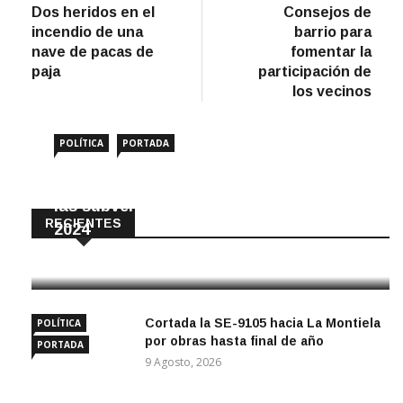
anterior
artíc
Dos heridos en el
Consejos de
de
incendio de una
barrio para
entradas
nave de pacas de
fomentar la
paja
participación de
los vecinos
POLÍTICA
PORTADA
Amigos de Écija reclama el impago de
las subvenciones municipales desde
RECIENTES
2024
10 Agosto, 2026
Cortada la SE-9105 hacia La Montiela
POLÍTICA
por obras hasta final de año
PORTADA
9 Agosto, 2026