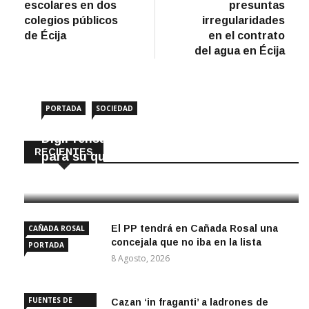
entradas
escolares en dos
presuntas
colegios públicos
irregularidades
de Écija
en el contrato
del agua en Écija
PORTADA
SOCIEDAD
DigiPrensa selecciona a Écija al Día
RECIENTES
para su quiosco mundial
8 Agosto, 2026
El PP tendrá en Cañada Rosal una
CAÑADA ROSAL
concejala que no iba en la lista
PORTADA
8 Agosto, 2026
FUENTES DE
Cazan ‘in fraganti’ a ladrones de