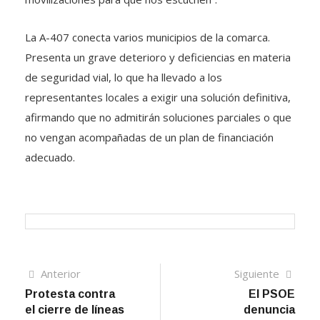
La A-407 conecta varios municipios de la comarca.
Presenta un grave deterioro y deficiencias en materia
de seguridad vial, lo que ha llevado a los
representantes locales a exigir una solución definitiva,
afirmando que no admitirán soluciones parciales o que
no vengan acompañadas de un plan de financiación
adecuado.
Navegación
Artículo
Sigui
Anterior
Siguiente
anterior
artíc
Protesta contra
El PSOE
de
el cierre de líneas
denuncia