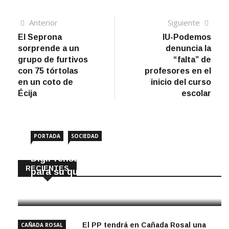
Navegación
Artículo
Sigui
Anterior
Siguiente
anterior
artíc
El Seprona
IU-Podemos
de
sorprende a un
denuncia la
entradas
grupo de furtivos
“falta” de
con 75 tórtolas
profesores en el
en un coto de
inicio del curso
Écija
escolar
PORTADA
SOCIEDAD
DigiPrensa selecciona a Écija al Día
RECIENTES
para su quiosco mundial
8 Agosto, 2026
El PP tendrá en Cañada Rosal una
CAÑADA ROSAL