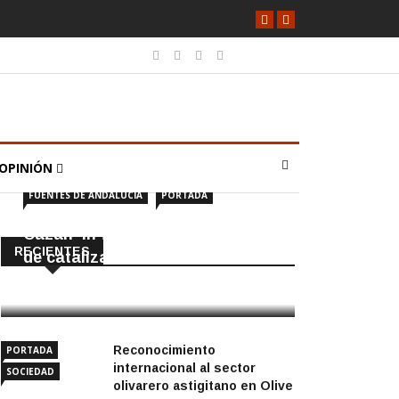
OPINIÓN
FUENTES DE ANDALUCÍA
PORTADA
Cazan ‘in fraganti’ a ladrones
RECIENTES
de catalizadores
7 Agosto, 2026
Reconocimiento
PORTADA
internacional al sector
SOCIEDAD
olivarero astigitano en Olive