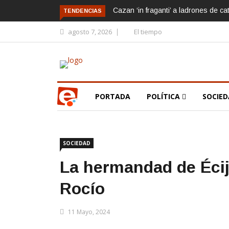
Cazan ‘in fraganti’ a ladrones de ca
TENDENCIAS
agosto 7, 2026
El tiempo
PORTADA
POLÍTICA
SOCIE
SOCIEDAD
La hermandad de Écij
Rocío
11 Mayo, 2024