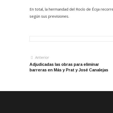
En total, la hermandad del Rocío de Écija recor
según sus previsiones.
Navegación
Artículo
Anterior
anterior
Adjudicadas las obras para eliminar
de
barreras en Más y Prat y José Canalejas
entradas