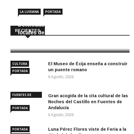
LA LUISIANA
PORTADA
Detenidas dos personas por robar en
RECIENTES
locales de La Luisiana
6 Agosto, 2026
El Museo de Écija enseña a construir
CULTURA
un puente romano
PORTADA
6 Agosto, 2026
FUENTES DE
Gran acogida de la cita cultural de las
ANDALUCÍA
Noches del Castillo en Fuentes de
Andalucía
PORTADA
6 Agosto, 2026
Luna Pérez Flores viste de Feria a la
PORTADA