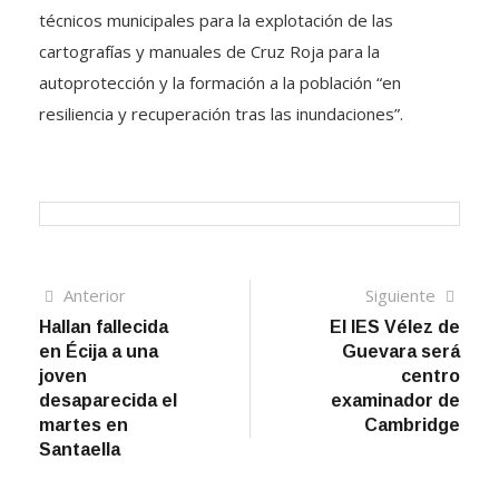
técnicos municipales para la explotación de las
cartografías y manuales de Cruz Roja para la
autoprotección y la formación a la población “en
resiliencia y recuperación tras las inundaciones”.
Navegación
Artículo
Sigui
Anterior
Siguiente
anterior
artíc
Hallan fallecida
El IES Vélez de
de
en Écija a una
Guevara será
entradas
joven
centro
desaparecida el
examinador de
martes en
Cambridge
Santaella