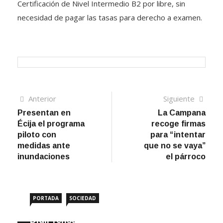
Certificación de Nivel Intermedio B2 por libre, sin
necesidad de pagar las tasas para derecho a examen.
Navegación
Artículo
Sigui
Anterior
Siguiente
anterior
artíc
Presentan en
La Campana
de
Écija el programa
recoge firmas
entradas
piloto con
para “intentar
medidas ante
que no se vaya”
inundaciones
el párroco
PORTADA
SOCIEDAD
DigiPrensa selecciona a Écija al Día