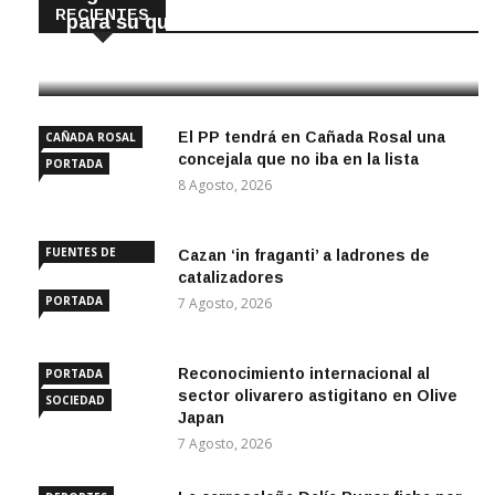
RECIENTES
para su quiosco mundial
8 Agosto, 2026
El PP tendrá en Cañada Rosal una
CAÑADA ROSAL
concejala que no iba en la lista
PORTADA
8 Agosto, 2026
FUENTES DE
Cazan ‘in fraganti’ a ladrones de
ANDALUCÍA
catalizadores
PORTADA
7 Agosto, 2026
Reconocimiento internacional al
PORTADA
sector olivarero astigitano en Olive
SOCIEDAD
Japan
7 Agosto, 2026