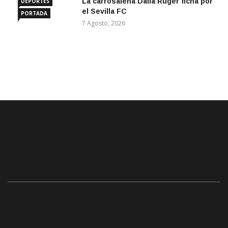
La carrosaleña Dalía Ruger ficha por
DEPORTES
el Sevilla FC
PORTADA
7 Agosto, 2026