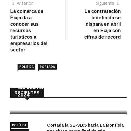
Navegación
Artículo
Sigui
Anterior
Siguiente
anterior
artíc
La comarca de
La contratación
de
Écija da a
indefinida se
entradas
conocer sus
dispara en abril
recursos
en Écija con
turísticos a
cifras de record
empresarios del
sector
POLÍTICA
PORTADA
Amigos de Écija reclama el impago de
las subvenciones municipales desde
RECIENTES
2024
10 Agosto, 2026
Cortada la SE-9105 hacia La Montiela
POLÍTICA