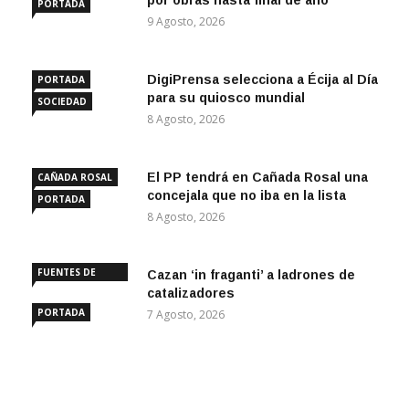
por obras hasta final de año
PORTADA
9 Agosto, 2026
DigiPrensa selecciona a Écija al Día
PORTADA
para su quiosco mundial
SOCIEDAD
8 Agosto, 2026
El PP tendrá en Cañada Rosal una
CAÑADA ROSAL
concejala que no iba en la lista
PORTADA
8 Agosto, 2026
FUENTES DE
Cazan ‘in fraganti’ a ladrones de
ANDALUCÍA
catalizadores
PORTADA
7 Agosto, 2026