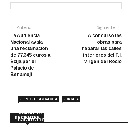
Navegación
Artículo
Sigui
Anterior
Siguiente
anterior
artíc
La Audiencia
A concurso las
de
Nacional avala
obras para
entradas
una reclamación
reparar las calles
de 77.345 euros a
interiores del P.I.
Écija por el
Virgen del Rocío
Palacio de
Benamejí
FUENTES DE ANDALUCÍA
PORTADA
Cazan ‘in fraganti’ a ladrones de
RECIENTES
catalizadores
7 Agosto, 2026