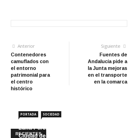
Navegación
Artículo
Sigui
Anterior
Siguiente
anterior
artíc
Contenedores
Fuentes de
de
camuflados con
Andalucía pide a
entradas
el entorno
la Junta mejoras
patrimonial para
en el transporte
el centro
en la comarca
histórico
PORTADA
SOCIEDAD
Luna Pérez Flores viste de Feria a la
RECIENTES
Ciudad de las Torres