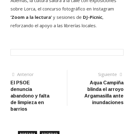
Además, la cultura saldrá a la calle con exposiciones
sobre Lorca, el concurso fotográfico en Instagram
‘Zoom a la lectura’
y sesiones de
DJ-Picnic
,
reforzando el apoyo a las librerías locales.
Navegación
Artículo
Sigui
Anterior
Siguiente
anterior
artíc
El PSOE
Aqua Campiña
de
denuncia
blinda el arroyo
entradas
abandono y falta
Argamasilla ante
de limpieza en
inundaciones
barrios