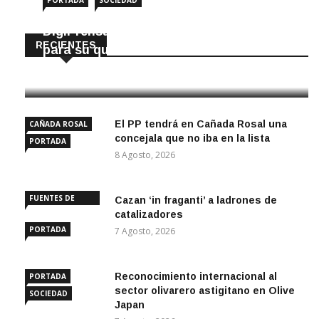
PORTADA
SOCIEDAD
DigiPrensa selecciona a Écija al Día
RECIENTES
para su quiosco mundial
8 Agosto, 2026
El PP tendrá en Cañada Rosal una
CAÑADA ROSAL
concejala que no iba en la lista
PORTADA
8 Agosto, 2026
FUENTES DE
Cazan ‘in fraganti’ a ladrones de
ANDALUCÍA
catalizadores
PORTADA
7 Agosto, 2026
Reconocimiento internacional al
PORTADA
sector olivarero astigitano en Olive
SOCIEDAD
Japan