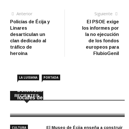
Navegación
Artículo
Sigui
Anterior
Siguiente
anterior
artíc
Policías de Écija y
El PSOE exige
de
Linares
los informes por
entradas
desarticulan un
la no ejecución
clan dedicado al
de los fondos
tráfico de
europeos para
heroína
FlubioGenil
LA LUISIANA
PORTADA
Detenidas dos personas por robar en
RECIENTES
locales de La Luisiana
6 Agosto, 2026
El Museo de Écija enseña a construir
CULTURA