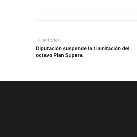
Navegación
Artículo
Anterior
anterior
Diputación suspende la tramitación del
de
octavo Plan Supera
entradas