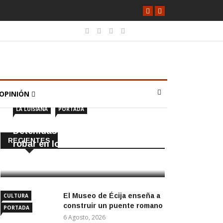
OPINIÓN
LA LUISIANA
PORTADA
Detenidas dos personas por
RECIENTES
robar en locales de La Luisiana
6 Agosto, 2026
El Museo de Écija enseña a
CULTURA
construir un puente romano
PORTADA
6 Agosto, 2026