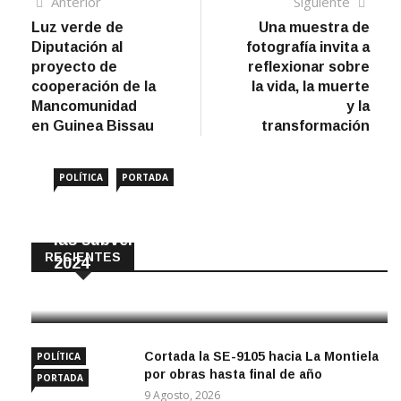
Navegación
Artículo
Sigui
Anterior
Siguiente
anterior
artíc
Luz verde de
Una muestra de
de
Diputación al
fotografía invita a
entradas
proyecto de
reflexionar sobre
cooperación de la
la vida, la muerte
Mancomunidad
y la
en Guinea Bissau
transformación
POLÍTICA
PORTADA
Amigos de Écija reclama el impago de
las subvenciones municipales desde
RECIENTES
2024
10 Agosto, 2026
Cortada la SE-9105 hacia La Montiela
POLÍTICA
por obras hasta final de año
PORTADA
9 Agosto, 2026