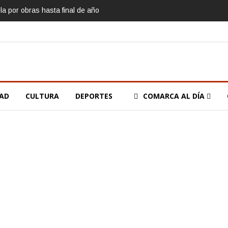
la por obras hasta final de año
DAD
CULTURA
DEPORTES
COMARCA AL DÍA