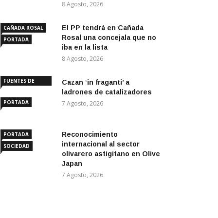
8 Agosto, 2026
El PP tendrá en Cañada
CAÑADA ROSAL
Rosal una concejala que no
PORTADA
iba en la lista
8 Agosto, 2026
FUENTES DE
Cazan ‘in fraganti’ a
ANDALUCÍA
ladrones de catalizadores
PORTADA
7 Agosto, 2026
Reconocimiento
PORTADA
internacional al sector
SOCIEDAD
olivarero astigitano en Olive
Japan
7 Agosto, 2026