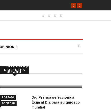
OPINIÓN
POLÍTICA
PORTADA
Cortada la SE-9105 hacia La
Montiela por obras hasta final
RECIENTES
de año
9 Agosto, 2026
DigiPrensa selecciona a
PORTADA
Écija al Día para su quiosco
SOCIEDAD
mundial