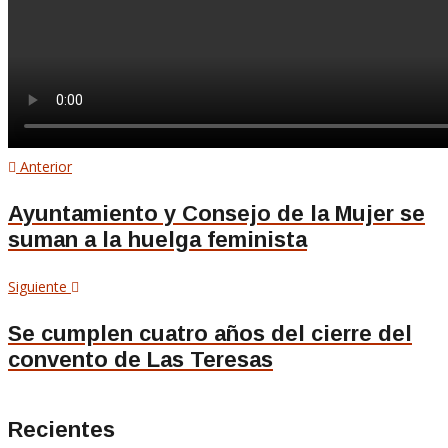
Navegación
Artículo
Anterior
anterior
de
Ayuntamiento y Consejo de la Mujer se
suman a la huelga feminista
entradas
Siguiente
Siguiente
artículo
Se cumplen cuatro años del cierre del
convento de Las Teresas
Recientes