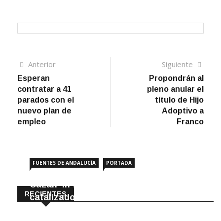
Navegación
Artículo
Sigui
Anterior
Siguiente
anterior
artíc
Esperan
Propondrán al
de
contratar a 41
pleno anular el
entradas
parados con el
título de Hijo
nuevo plan de
Adoptivo a
empleo
Franco
FUENTES DE ANDALUCÍA
PORTADA
Cazan ‘in fraganti’ a ladrones de
RECIENTES
catalizadores
7 Agosto, 2026