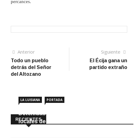
percances.
Navegación
Artículo
Sigui
Anterior
Siguiente
anterior
artíc
Todo un pueblo
El Écija gana un
de
detrás del Señor
partido extraño
entradas
del Altozano
LA LUISIANA
PORTADA
Detenidas dos personas por robar en
RECIENTES
locales de La Luisiana
6 Agosto, 2026