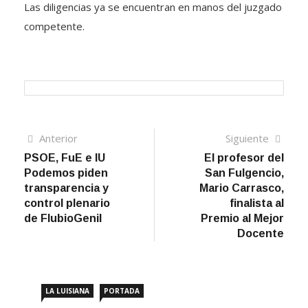
Las diligencias ya se encuentran en manos del juzgado
competente.
Navegación
Artículo
Sigui
Anterior
Siguiente
anterior
artíc
PSOE, FuE e IU
El profesor del
de
Podemos piden
San Fulgencio,
entradas
transparencia y
Mario Carrasco,
control plenario
finalista al
de FlubioGenil
Premio al Mejor
Docente
LA LUISIANA
PORTADA