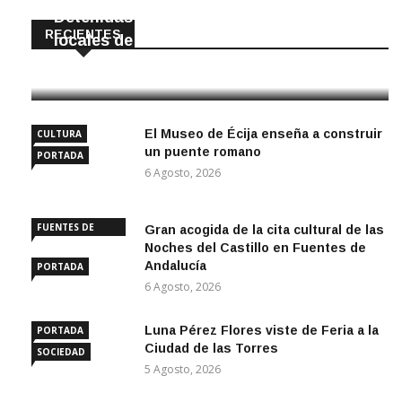
Detenidas dos personas por robar en
RECIENTES
locales de La Luisiana
6 Agosto, 2026
El Museo de Écija enseña a construir
CULTURA
un puente romano
PORTADA
6 Agosto, 2026
FUENTES DE
Gran acogida de la cita cultural de las
ANDALUCÍA
Noches del Castillo en Fuentes de
Andalucía
PORTADA
6 Agosto, 2026
Luna Pérez Flores viste de Feria a la
PORTADA
Ciudad de las Torres
SOCIEDAD
5 Agosto, 2026