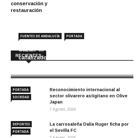
conservación y
restauración
FUENTES DE ANDALUCÍA
PORTADA
Cazan ‘in fraganti’ a ladrones de
RECIENTES
catalizadores
7 Agosto, 2026
Reconocimiento internacional al
PORTADA
sector olivarero astigitano en Olive
SOCIEDAD
Japan
7 Agosto, 2026
La carrosaleña Dalía Ruger ficha por
DEPORTES
el Sevilla FC
PORTADA
7 Agosto, 2026