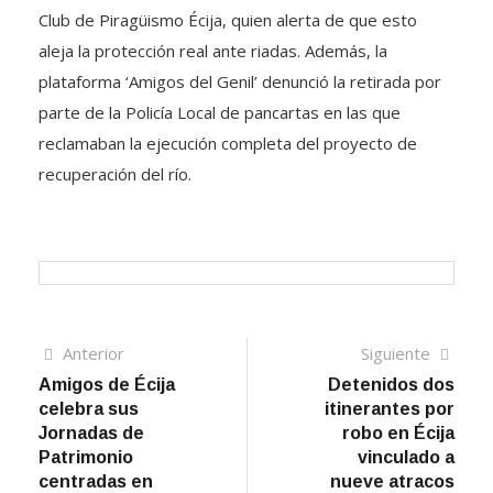
Club de Piragüismo Écija, quien alerta de que esto
aleja la protección real ante riadas. Además, la
plataforma ‘Amigos del Genil’ denunció la retirada por
parte de la Policía Local de pancartas en las que
reclamaban la ejecución completa del proyecto de
recuperación del río.
Navegación
Artículo
Sigui
Anterior
Siguiente
anterior
artíc
Amigos de Écija
Detenidos dos
de
celebra sus
itinerantes por
entradas
Jornadas de
robo en Écija
Patrimonio
vinculado a
centradas en
nueve atracos