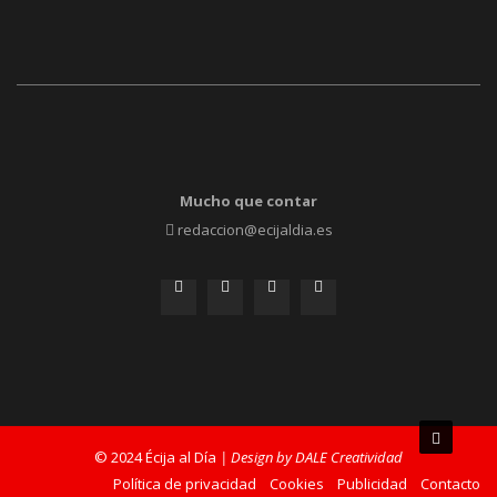
Mucho que contar
redaccion@ecijaldia.es
© 2024 Écija al Día
| Design by DALE Creatividad
Política de privacidad
Cookies
Publicidad
Contacto