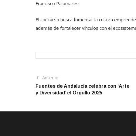
Francisco Palomares.
El concurso busca fomentar la cultura emprended
además de fortalecer vínculos con el ecosiste
Navegación
Artículo
Anterior
anterior
Fuentes de Andalucía celebra con ‘Arte
de
y Diversidad’ el Orgullo 2025
entradas