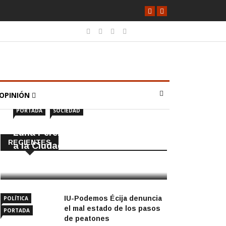
OPINIÓN
PORTADA
SOCIEDAD
Luna Pérez Flores viste de Feria
RECIENTES
a la Ciudad de las Torres
5 Agosto, 2026
IU-Podemos Écija denuncia
POLÍTICA
el mal estado de los pasos
PORTADA
de peatones