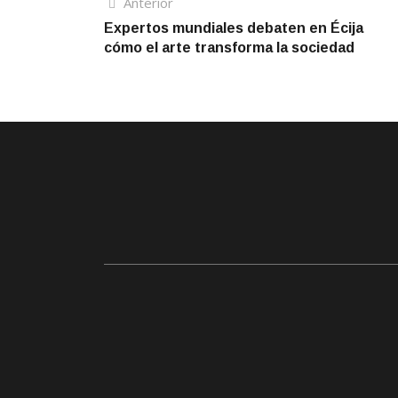
Navegación
Artículo
Anterior
anterior
Expertos mundiales debaten en Écija
de
cómo el arte transforma la sociedad
entradas