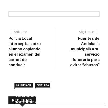
Navegación
Artículo
Sigui
Anterior
Siguiente
anterior
artíc
Policía Local
Fuentes de
de
intercepta a otro
Andalucía
entradas
alumno copiando
municipaliza su
en el examen del
servicio
carnet de
funerario para
conducir
evitar “abusos”
LA LUISIANA
PORTADA
Detenidos dos vecinos de La Luisiana
RECIENTES
por robar en locales de la localidad