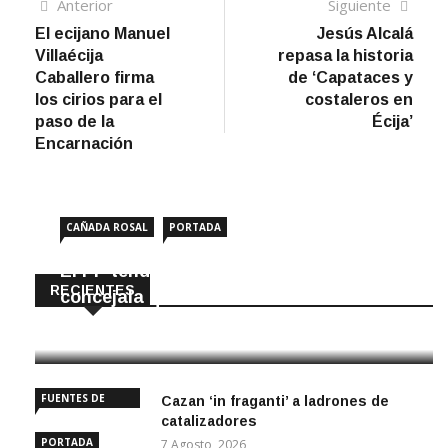
Navegación
Artículo
Sigui
Anterior
Siguiente
anterior
artíc
El ecijano Manuel
Jesús Alcalá
de
Villaécija
repasa la historia
entradas
Caballero firma
de ‘Capataces y
los cirios para el
costaleros en
paso de la
Écija’
Encarnación
CAÑADA ROSAL
PORTADA
El PP tendrá en Cañada Rosal una
RECIENTES
concejala que no iba en la lista
8 Agosto, 2026
FUENTES DE
Cazan ‘in fraganti’ a ladrones de
ANDALUCÍA
catalizadores
PORTADA
7 Agosto, 2026