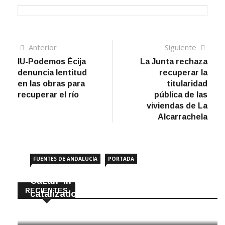
Navegación
Artículo
Sigui
Anterior
Siguiente
anterior
artíc
IU-Podemos Écija
La Junta rechaza
de
denuncia lentitud
recuperar la
entradas
en las obras para
titularidad
recuperar el río
pública de las
viviendas de La
Alcarrachela
FUENTES DE ANDALUCÍA
PORTADA
Cazan ‘in fraganti’ a ladrones de
RECIENTES
catalizadores
7 Agosto, 2026