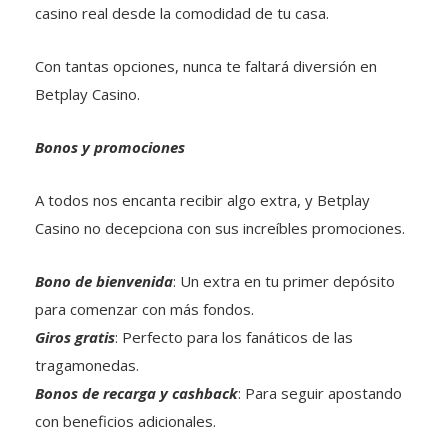
casino real desde la comodidad de tu casa.
Con tantas opciones, nunca te faltará diversión en
Betplay Casino.
Bonos y promociones
A todos nos encanta recibir algo extra, y Betplay
Casino no decepciona con sus increíbles promociones.
Bono de bienvenida
: Un extra en tu primer depósito
para comenzar con más fondos.
Giros gratis
: Perfecto para los fanáticos de las
tragamonedas.
Bonos de recarga y cashback
: Para seguir apostando
con beneficios adicionales.