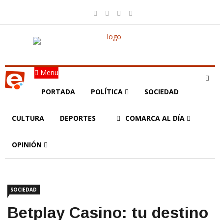
Menu
PORTADA
POLÍTICA
SOCIEDAD
CULTURA
DEPORTES
COMARCA AL DÍA
OPINIÓN
SOCIEDAD
Betplay Casino: tu destino