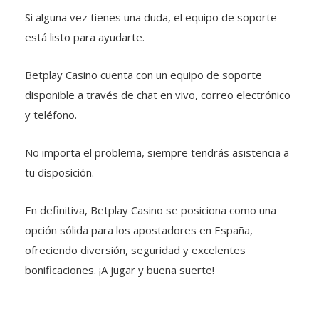
Si alguna vez tienes una duda, el equipo de soporte
está listo para ayudarte.
Betplay Casino cuenta con un equipo de soporte
disponible a través de chat en vivo, correo electrónico
y teléfono.
No importa el problema, siempre tendrás asistencia a
tu disposición.
En definitiva, Betplay Casino se posiciona como una
opción sólida para los apostadores en España,
ofreciendo diversión, seguridad y excelentes
bonificaciones. ¡A jugar y buena suerte!