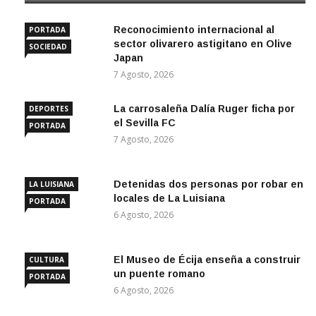
Reconocimiento internacional al
PORTADA
sector olivarero astigitano en Olive
SOCIEDAD
Japan
7 Agosto, 2026
La carrosaleña Dalía Ruger ficha por
DEPORTES
el Sevilla FC
PORTADA
7 Agosto, 2026
Detenidas dos personas por robar en
LA LUISIANA
locales de La Luisiana
PORTADA
6 Agosto, 2026
El Museo de Écija enseña a construir
CULTURA
un puente romano
PORTADA
6 Agosto, 2026