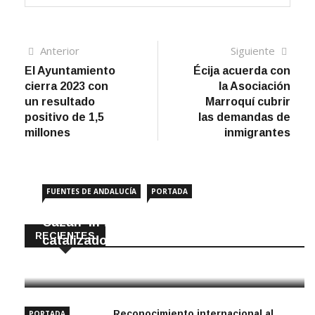
Navegación
Artículo
Sigui
Anterior
Siguiente
anterior
artíc
El Ayuntamiento
Écija acuerda con
de
cierra 2023 con
la Asociación
entradas
un resultado
Marroquí cubrir
positivo de 1,5
las demandas de
millones
inmigrantes
FUENTES DE ANDALUCÍA
PORTADA
Cazan ‘in fraganti’ a ladrones de
RECIENTES
catalizadores
7 Agosto, 2026
Reconocimiento internacional al
PORTADA