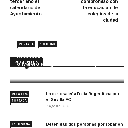
entradas
tercer año el
compromiso con
calendario del
la educación de
Ayuntamiento
colegios de la
ciudad
PORTADA
SOCIEDAD
Reconocimiento internacional al sector
RECIENTES
olivarero astigitano en Olive Japan
7 Agosto, 2026
La carrosaleña Dalía Ruger ficha por
DEPORTES
el Sevilla FC
PORTADA
7 Agosto, 2026
Detenidas dos personas por robar en
LA LUISIANA