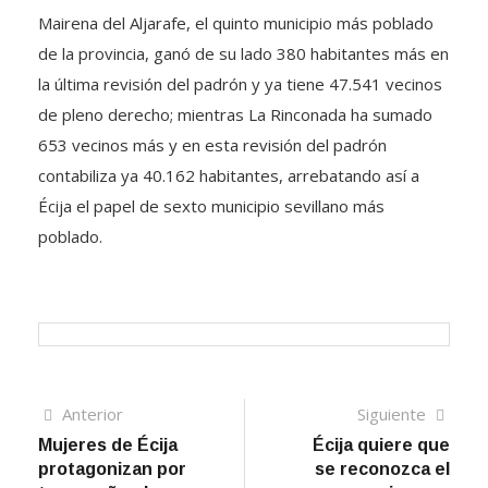
Mairena del Aljarafe, el quinto municipio más poblado
de la provincia, ganó de su lado 380 habitantes más en
la última revisión del padrón y ya tiene 47.541 vecinos
de pleno derecho; mientras La Rinconada ha sumado
653 vecinos más y en esta revisión del padrón
contabiliza ya 40.162 habitantes, arrebatando así a
Écija el papel de sexto municipio sevillano más
poblado.
Navegación
Artículo
Sigui
Anterior
Siguiente
anterior
artíc
Mujeres de Écija
Écija quiere que
de
protagonizan por
se reconozca el