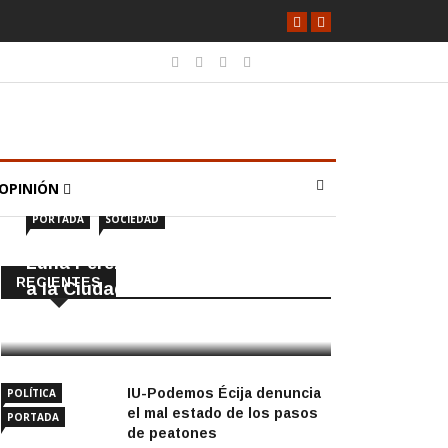
OPINIÓN
PORTADA
SOCIEDAD
Luna Pérez Flores viste de Feria
RECIENTES
a la Ciudad de las Torres
5 Agosto, 2026
IU-Podemos Écija denuncia
POLÍTICA
el mal estado de los pasos
PORTADA
de peatones