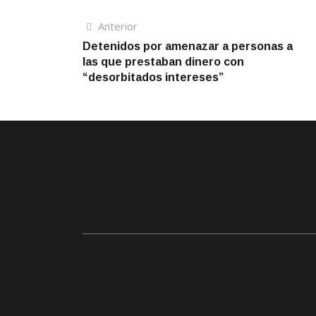
Navegación
Artículo
Anterior
anterior
Detenidos por amenazar a personas a
de
las que prestaban dinero con
entradas
“desorbitados intereses”