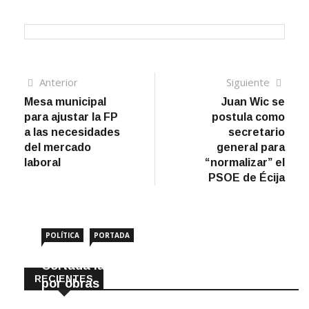
Navegación
Artículo
Sigui
Anterior
Siguiente
anterior
artíc
Mesa municipal
Juan Wic se
de
para ajustar la FP
postula como
entradas
a las necesidades
secretario
del mercado
general para
laboral
“normalizar” el
PSOE de Écija
POLÍTICA
PORTADA
Cortada la SE-9105 hacia La Montiela
RECIENTES
por obras hasta final de año
9 Agosto, 2026