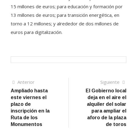
15 millones de euros; para educación y formación por
13 millones de euros; para transición energética, en
torno a 12 millones; y alrededor de dos millones de
euros para digitalización.
Navegación
Artículo
Sigui
Anterior
Siguiente
anterior
artíc
Ampliado hasta
El Gobierno local
de
este viernes el
deja en el aire el
entradas
plazo de
alquiler del solar
inscripción en la
para ampliar el
Ruta de los
aforo de la plaza
Monumentos
de toros