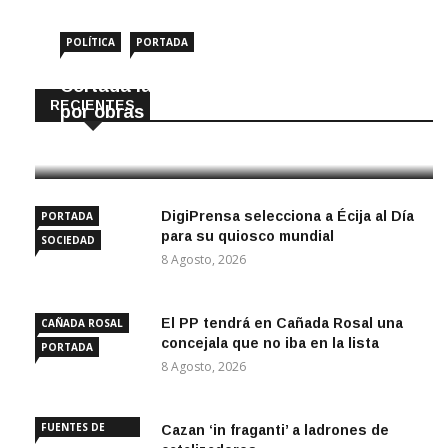
POLÍTICA
PORTADA
Cortada la SE-9105 hacia La Montiela
RECIENTES
por obras hasta final de año
9 Agosto, 2026
DigiPrensa selecciona a Écija al Día
PORTADA
para su quiosco mundial
SOCIEDAD
8 Agosto, 2026
El PP tendrá en Cañada Rosal una
CAÑADA ROSAL
concejala que no iba en la lista
PORTADA
8 Agosto, 2026
FUENTES DE
Cazan ‘in fraganti’ a ladrones de
ANDALUCÍA