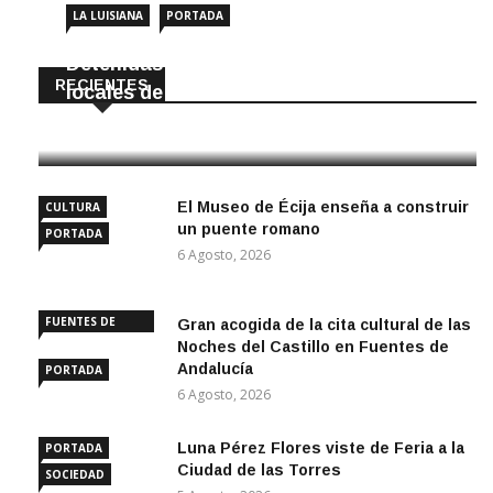
LA LUISIANA
PORTADA
Detenidas dos personas por robar en
RECIENTES
locales de La Luisiana
6 Agosto, 2026
El Museo de Écija enseña a construir
CULTURA
un puente romano
PORTADA
6 Agosto, 2026
FUENTES DE
Gran acogida de la cita cultural de las
ANDALUCÍA
Noches del Castillo en Fuentes de
Andalucía
PORTADA
6 Agosto, 2026
Luna Pérez Flores viste de Feria a la
PORTADA
Ciudad de las Torres
SOCIEDAD