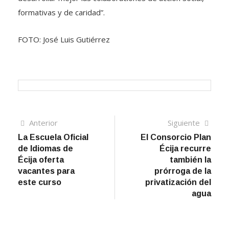
formativas y de caridad”.
FOTO: José Luis Gutiérrez
Navegación
Artículo
Sigui
Anterior
Siguiente
anterior
artíc
La Escuela Oficial
El Consorcio Plan
de
de Idiomas de
Écija recurre
entradas
Écija oferta
también la
vacantes para
prórroga de la
este curso
privatización del
agua