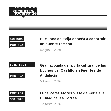
Detenidas dos personas por robar en
RECIENTES
locales de La Luisiana
6 Agosto, 2026
El Museo de Écija enseña a construir
CULTURA
un puente romano
PORTADA
6 Agosto, 2026
FUENTES DE
Gran acogida de la cita cultural de las
ANDALUCÍA
Noches del Castillo en Fuentes de
Andalucía
PORTADA
6 Agosto, 2026
Luna Pérez Flores viste de Feria a la
PORTADA
Ciudad de las Torres
SOCIEDAD
5 Agosto, 2026