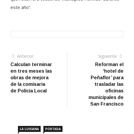
este año”.
Navegación
Artículo
Sigui
Anterior
Siguiente
anterior
artíc
Calculan terminar
Reforman el
de
en tres meses las
‘hotel de
entradas
obras de mejora
Peñaflor’ para
de la comisaría
trasladar las
de Policía Local
oficinas
municipales de
San Francisco
LA LUISIANA
PORTADA