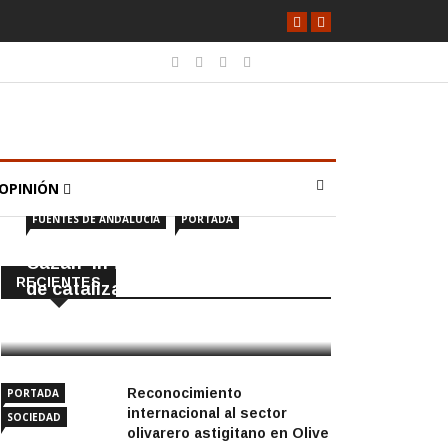
OPINIÓN
FUENTES DE ANDALUCÍA
PORTADA
Cazan ‘in fraganti’ a ladrones
RECIENTES
de catalizadores
7 Agosto, 2026
Reconocimiento
PORTADA
internacional al sector
SOCIEDAD
olivarero astigitano en Olive