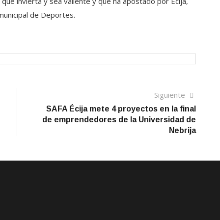
e invierta y sea valiente y que ha apostado por Écija,
municipal de Deportes.
Siguien
Siguiente
artículo
SAFA Écija mete 4 proyectos en la final
de emprendedores de la Universidad de
Nebrija