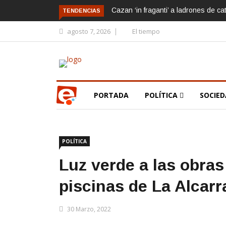
Cazan ‘in fraganti’ a ladrones de ca
TENDENCIAS
agosto 7, 2026
El tiempo
PORTADA
POLÍTICA
SOCIE
POLÍTICA
Luz verde a las obras
piscinas de La Alcarr
30 Marzo, 2022