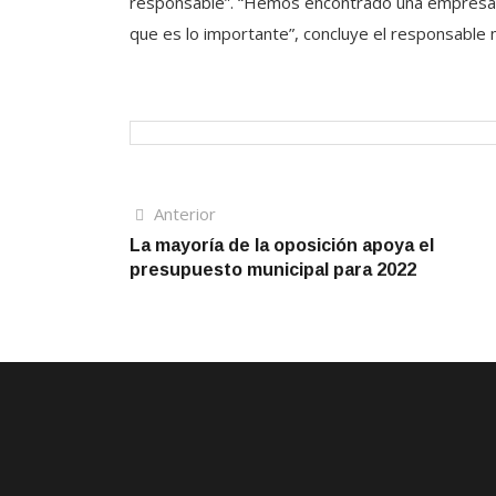
responsable”. “Hemos encontrado una empresa qu
que es lo importante”, concluye el responsable 
Navegación
Artículo
Anterior
anterior
La mayoría de la oposición apoya el
de
presupuesto municipal para 2022
entradas